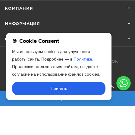
КОМПАНИЯ
ИНФОРМАЦИЯ
ПОМОЩЬ
Cookie Consent
Мы используем cookies для улучшения
работы сайта. Подробнее — в
Политике
.
+7 (812) 209-90-97
ЗАКАЗАТЬ ЗВОНОК
Продолжая пользоваться сайтом, вы даёте
zakaz@iso-forta.ru
согласие на использование файлов cookies..
г. Санкт-Петербург, Благодатная, 65
Принять
ПОД ЗАКАЗ
2026 © Изофорта – эксперты в производстве
звукоизолирующих материалов