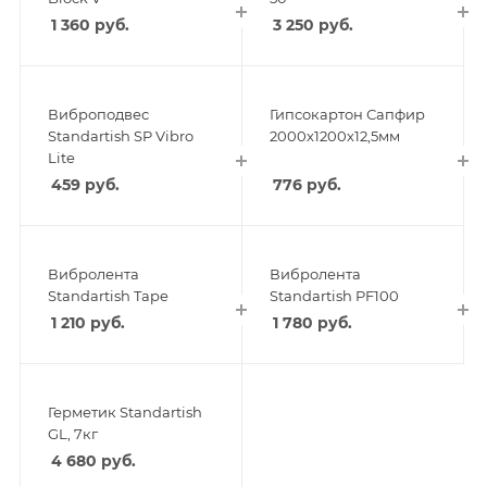
1 360
руб.
3 250
руб.
Виброподвес
Гипсокартон Сапфир
Standartish SP Vibro
2000х1200х12,5мм
Lite
459
руб.
776
руб.
Вибролента
Вибролента
Standartish Tape
Standartish PF100
1 210
руб.
1 780
руб.
Герметик Standartish
GL, 7кг
4 680
руб.