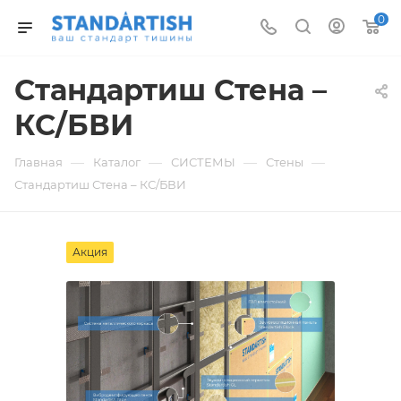
0
Стандартиш Стена –
КС/БВИ
—
—
—
—
Главная
Каталог
СИСТЕМЫ
Стены
Стандартиш Стена – КС/БВИ
Акция