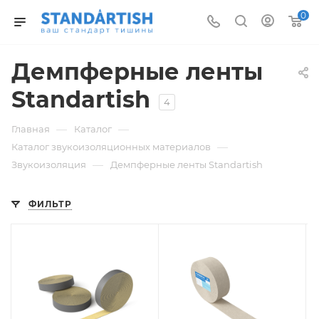
0
Демпферные ленты
Standartish
4
—
—
Главная
Каталог
—
Каталог звукоизоляционных материалов
—
Звукоизоляция
Демпферные ленты Standartish
ФИЛЬТР