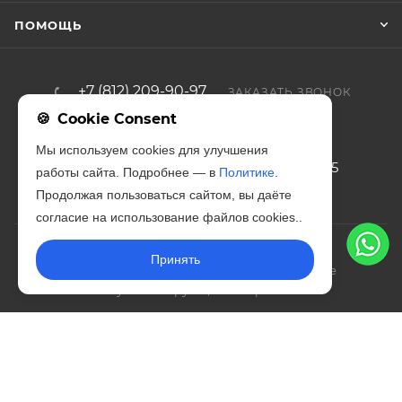
ПОМОЩЬ
+7 (812) 209-90-97
ЗАКАЗАТЬ ЗВОНОК
Cookie Consent
zakaz@iso-forta.ru
Мы используем cookies для улучшения
г. Санкт-Петербург, Благодатная, 65
работы сайта. Подробнее — в
Политике
.
Продолжая пользоваться сайтом, вы даёте
согласие на использование файлов cookies..
Принять
2026 © Изофорта – эксперты в производстве
звукоизолирующих материалов