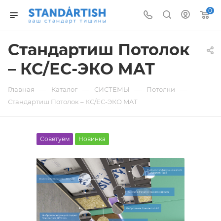
0
Стандартиш Потолок
– КС/ЕС-ЭКО MAT
—
—
—
—
Главная
Каталог
СИСТЕМЫ
Потолки
Стандартиш Потолок – КС/ЕС-ЭКО MAT
Советуем
Новинка