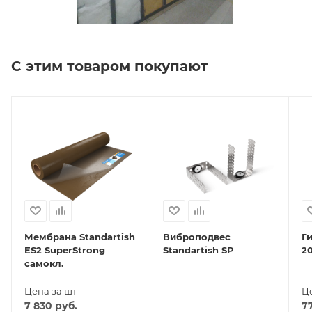
С этим товаром покупают
Мембрана Standartish
Виброподвес
Г
ES2 SuperStrong
Standartish SP
2
самокл.
Цена за шт
Це
7 830
руб.
7