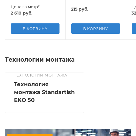
Цена за метр²
Це
215
руб.
2 610
руб.
3
В КОРЗИНУ
В КОРЗИНУ
Технологии монтажа
ТЕХНОЛОГИИ МОНТАЖА
Технология
монтажа Standartish
EKO 50