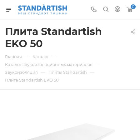
0
Плита Standartish
EKO 50
—
—
Главная
Каталог
—
Каталог звукоизоляционных материалов
—
—
Звукоизоляция
Плиты Standartish
Плита Standartish EKO 50