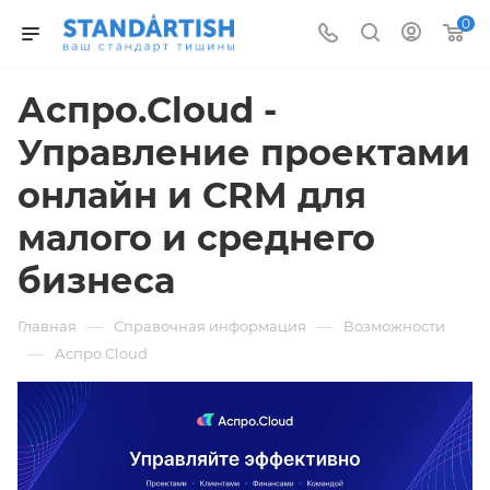
0
Аспро.Cloud -
Управление проектами
онлайн и CRM для
малого и среднего
бизнеса
—
—
Главная
Справочная информация
Возможности
—
Аспро.Cloud