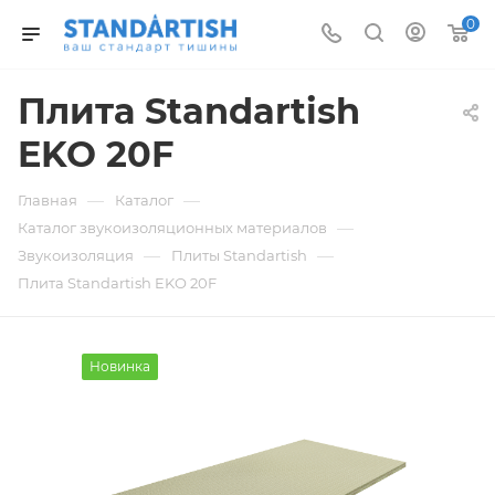
0
Плита Standartish
EKO 20F
—
—
Главная
Каталог
—
Каталог звукоизоляционных материалов
—
—
Звукоизоляция
Плиты Standartish
Плита Standartish EKO 20F
Новинка