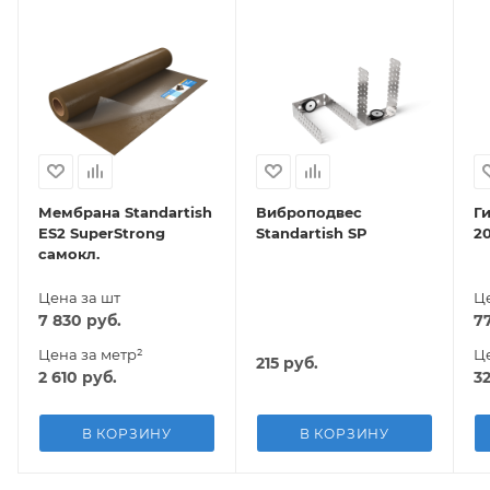
Мембрана Standartish
Виброподвес
Г
ES2 SuperStrong
Standartish SP
2
самокл.
Цена за шт
Це
7 830
руб.
7
Цена за метр²
Це
215
руб.
2 610
руб.
3
В КОРЗИНУ
В КОРЗИНУ