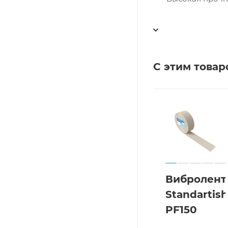
С этим това
Вибролент
Standartish
PF150