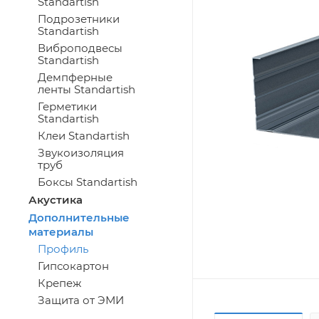
Standartish
Подрозетники
Standartish
Виброподвесы
Standartish
Демпферные
ленты Standartish
Герметики
Standartish
Клеи Standartish
Звукоизоляция
труб
Боксы Standartish
Акустика
Дополнительные
материалы
Профиль
Гипсокартон
Крепеж
Защита от ЭМИ