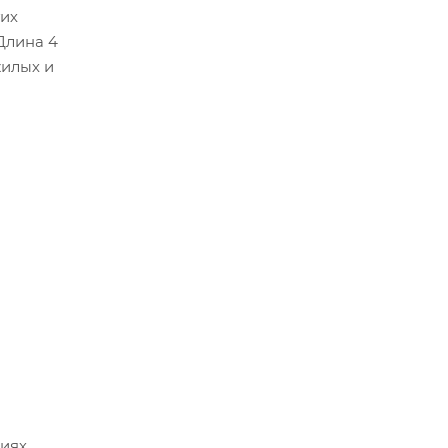
гих
Длина 4
жилых и
циях