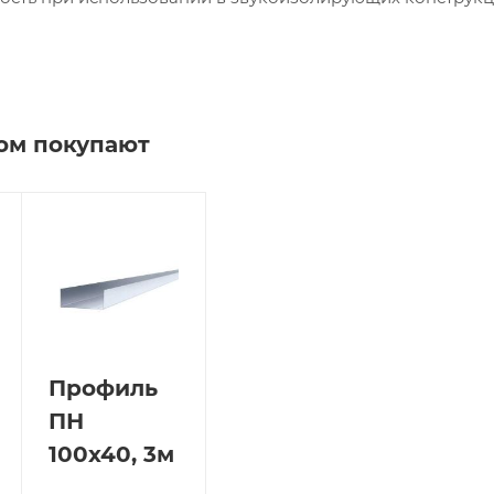
ром покупают
а
Профиль
ПН
100х40, 3м