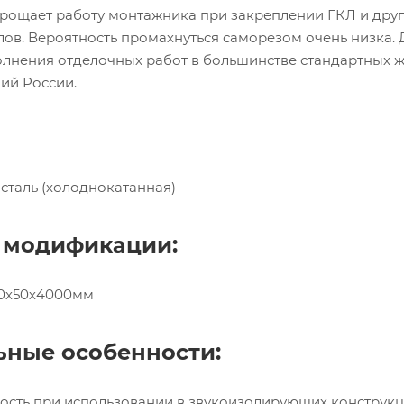
рощает работу монтажника при закреплении ГКЛ и дру
ов. Вероятность промахнуться саморезом очень низка. 
олнения отделочных работ в большинстве стандартных 
ий России.
таль (холоднокатанная)
 модификации:
0х50х4000мм
ьные особенности:
ость при использовании в звукоизолирующих конструк