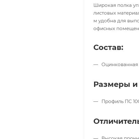
Широкая полка уп
листовых материал
м удобна для вып
офисных помещен
Состав:
Оцинкованная с
Размеры и
Профиль ПС 10
Отличител
Высокая прочн