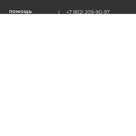
ПОМОЩЬ
+7 (812) 209-90-97
ЗАКАЗАТЬ ЗВОНОК
Условия оплаты
Условия доставки
zakaz@iso-forta.ru
Гарантия на товар
г. Санкт-Петербург,
Вопрос-ответ
Благодатная, 65