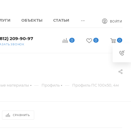
...
ЛУГИ
ОБЪЕКТЫ
СТАТЬИ
ВОЙТИ
(812) 209-90-97
0
0
0
АЗАТЬ ЗВОНОК
—
—
ные материалы
Профиль
Профиль ПС 100х50, 4м
СРАВНИТЬ